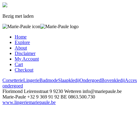
Bezig met laden
Home
Explore
About
Disclaimer
My Account
Cart
Checkout
Corsetterie
Lingerie
Badmode
Slaapkledij
Ondergoed
Bovenkledij
Acces
ondergoed
Florimond Leirensstraat 9
9230 Wetteren
info@mariepaule.be
Marie-Paule
+32 9 369 91 92
BE 0863.500.730
www.lingeriemariepaule.be