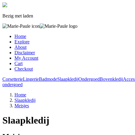
Bezig met laden
Home
Explore
About
Disclaimer
My Account
Cart
Checkout
Corsetterie
Lingerie
Badmode
Slaapkledij
Ondergoed
Bovenkledij
Acces
ondergoed
Home
Slaapkledij
Meisjes
Slaapkledij