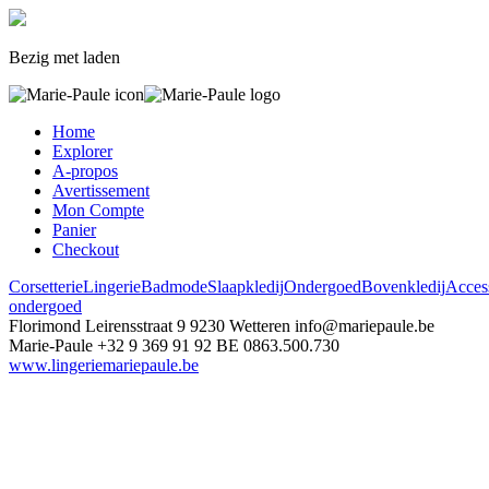
Bezig met laden
Home
Explorer
A-propos
Avertissement
Mon Compte
Panier
Checkout
Corsetterie
Lingerie
Badmode
Slaapkledij
Ondergoed
Bovenkledij
Acces
ondergoed
Florimond Leirensstraat 9
9230 Wetteren
info@mariepaule.be
Marie-Paule
+32 9 369 91 92
BE 0863.500.730
www.lingeriemariepaule.be