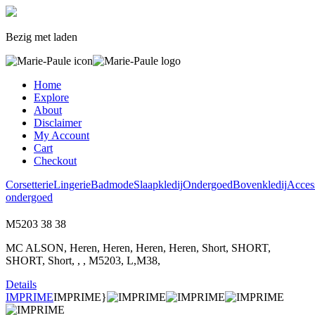
Bezig met laden
Home
Explore
About
Disclaimer
My Account
Cart
Checkout
Corsetterie
Lingerie
Badmode
Slaapkledij
Ondergoed
Bovenkledij
Acces
ondergoed
M5203
38
38
MC ALSON, Heren, Heren, Heren, Heren, Short, SHORT,
SHORT, Short, , , M5203, L,M38,
Details
IMPRIME
IMPRIME}