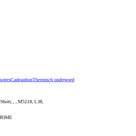
soires
Cadeaubon
Thermisch ondergoed
ort, , , M5218, L38,