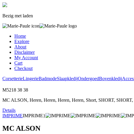
Bezig met laden
Home
Explore
About
Disclaimer
My Account
Cart
Checkout
Corsetterie
Lingerie
Badmode
Slaapkledij
Ondergoed
Bovenkledij
Acces
M5218
38
38
MC ALSON, Heren, Heren, Heren, Heren, Short, SHORT, SHORT, Sh
Details
IMPRIME
IMPRIME}
MC ALSON