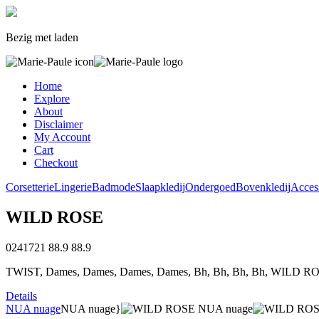
Bezig met laden
Home
Explore
About
Disclaimer
My Account
Cart
Checkout
Corsetterie
Lingerie
Badmode
Slaapkledij
Ondergoed
Bovenkledij
Acces
WILD ROSE
0241721
88.9
88.9
TWIST, Dames, Dames, Dames, Dames, Bh, Bh, Bh, Bh, WILD RO
Details
NUA nuage
NUA nuage}