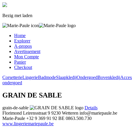
Bezig met laden
Home
Explorer
A-propos
Avertissement
Mon Compte
Panier
Checkout
Corsetterie
Lingerie
Badmode
Slaapkledij
Ondergoed
Bovenkledij
Acces
ondergoed
GRAIN DE SABLE
grain-de-sable
Details
Florimond Leirensstraat 9
9230 Wetteren
info@mariepaule.be
Marie-Paule
+32 9 369 91 92
BE 0863.500.730
www.lingeriemariepaule.be