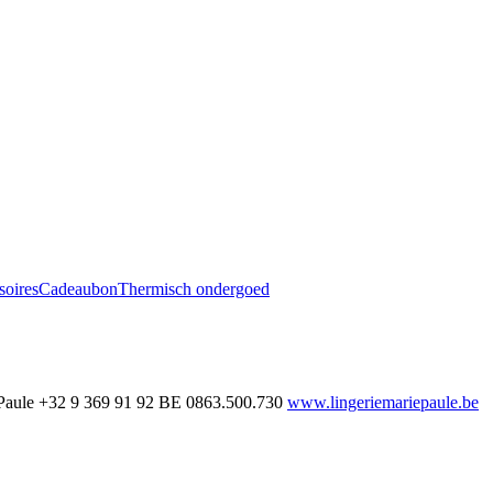
soires
Cadeaubon
Thermisch ondergoed
Paule
+32 9 369 91 92
BE 0863.500.730
www.lingeriemariepaule.be