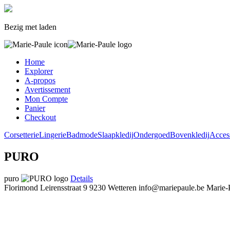
Bezig met laden
Home
Explorer
A-propos
Avertissement
Mon Compte
Panier
Checkout
Corsetterie
Lingerie
Badmode
Slaapkledij
Ondergoed
Bovenkledij
Acces
PURO
puro
Details
Florimond Leirensstraat 9
9230 Wetteren
info@mariepaule.be
Marie-